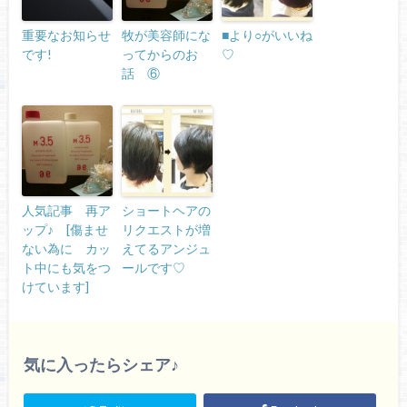
重要なお知らせ
牧が美容師にな
■より○がいいね
です!
ってからのお
♡
話 ⑥
人気記事 再ア
ショートヘアの
ップ♪ [傷ませ
リクエストが増
ない為に カッ
えてるアンジュ
ト中にも気をつ
ールです♡
けています]
気に入ったらシェア♪