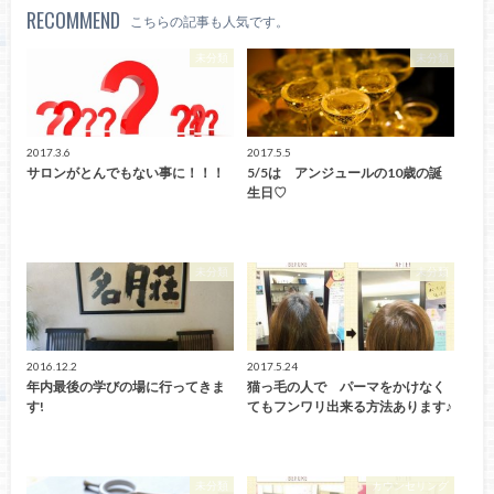
RECOMMEND
こちらの記事も人気です。
未分類
未分類
2017.3.6
2017.5.5
サロンがとんでもない事に！！！
5/5は アンジュールの10歳の誕
生日♡
未分類
未分類
2016.12.2
2017.5.24
年内最後の学びの場に行ってきま
猫っ毛の人で パーマをかけなく
す!
てもフンワリ出来る方法あります♪
未分類
カウンセリング