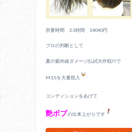
所要時間 2.5時間 14040円
プロの判断として
夏の紫外線ダメージ払拭大作戦!!!で
M3.5を大量投入
コンディションをあげて
艶ボブ
の出来上がりです