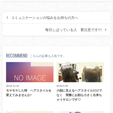
コミュニケーションの悩みをお持ちの方へ
每日しばっている人 要注意です!!!
RECOMMEND
こちらの記事も人気です。
ビフォーアフター
ビフォーアフター
2016.11.13
2016.5.30
モヤモヤした時 ヘアスタイルを
小顔に見えるヘアスタイルだけで
変えてみませんか?
なく 実際にお顔も小さく出来ち
ゃうサロンです♡
特殊カット+イオントリートメント
取扱商品