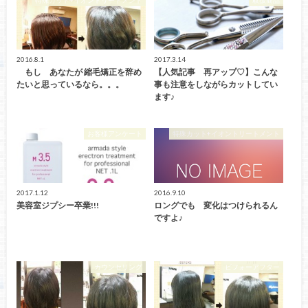
2016.8.1
2017.3.14
もし あなたが 縮毛矯正を辞め
【人気記事 再アップ♡】こんな
たいと思っているなら。。。
事も注意をしながらカットしてい
ます♪
お客様アンケート
特殊カット+イオントリートメント
2017.1.12
2016.9.10
美容室ジプシー卒業!!!
ロングでも 変化はつけられるん
ですよ♪
カウンセリング
ビフォーアフター