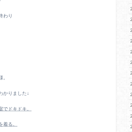
終わり
様。
わかりました↓
室でドキドキ。
を着る。