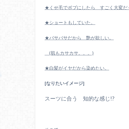
★くせ毛でボブにしたら すごく大変だ
★ショートもしていた。
★バサバサだから 艶が欲しい。
(肌もカサカサ。。。)
★白髪がイヤだから染めたい。
[なりたいイメージ]
スーツに合う 知的な感じ!?