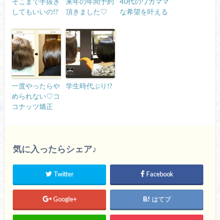
そこまで手抜き
来年の年間予約
40代のワガママ
してもいいの!?
頂きました♡
な希望を叶える
一度やったらや
学生時代ぶり!?
められない♡コ
コナッツ矯正
気に入ったらシェア♪
Twitter
Facebook
Google+
はてブ