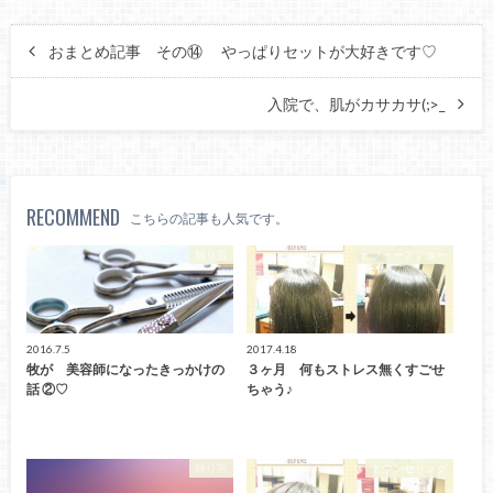
おまとめ記事 その⑭ やっぱりセットが大好きです♡
入院で、肌がカサカサ(;>_
RECOMMEND
こちらの記事も人気です。
独り言
ビフォーアフター
2016.7.5
2017.4.18
牧が 美容師になったきっかけの
３ヶ月 何もストレス無くすごせ
話 ②♡
ちゃう♪
独り言
カウンセリング