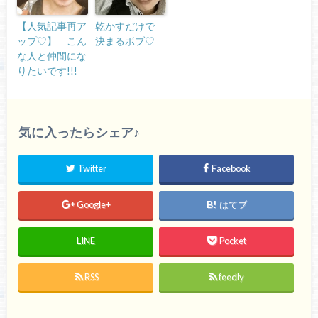
【人気記事再ア
乾かすだけで
ップ♡】 こん
決まるボブ♡
な人と仲間にな
りたいです!!!
気に入ったらシェア♪
Twitter
Facebook
Google+
はてブ
LINE
Pocket
RSS
feedly