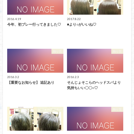
2016.4.19
2017.8.22
今年、初プレー行ってきました♡
■より○がいいね♡
独り言
独り言
2016.3.2
2016.2.3
【重要なお知らせ】 追記あり
そんじょそこらのヘッドスパより
気持ちいい〇〇○♡
ビフォーアフター
独り言