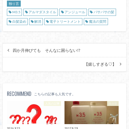
独り言
M3.5
アルマダスタイル
アンジュール
パサパサの髪
白髪染め
解消
電子トリートメント
魔法の質問
四か月伸びても そんなに困らない!?
【嬉しすぎる♡】
RECOMMEND
こちらの記事も人気です。
人気の記事
未分類
2016.9.23
2017.8.29