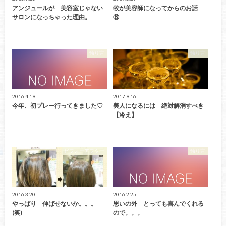
アンジュールが 美容室じゃない
牧が美容師になってからのお話
サロンになっちゃった理由。
⑥
独り言
独り言
2016.4.19
2017.9.16
今年、初プレー行ってきました♡
美人になるには 絶対解消すべき
【冷え】
ビフォーアフター
独り言
2016.3.20
2016.2.25
やっぱり 伸ばせないか。。。
思いの外 とっても喜んでくれる
(笑)
ので。。。